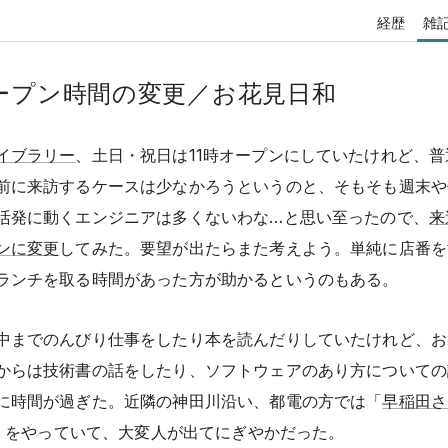
経歴
雑
ープン時間の変更／お花見日和
イブラリー
、土日・祝日は11時オープンにしていたけれど、普
前に来訪するケースは少なかろうというのと、そもそも週末や
活発に動くエンジニアは多くないわな…と思い至ったので、
来
ンに変更
してみた。要望が出たらまた考えよう。単純に店番を
ランチを取る時間があった方が助かるというのもある。
中までのんびり仕事をしたり本を読んだりしていたけれど、お
からは技術書の話をしたり、ソフトウェアのあり方についての
に時間が過ぎた。近隣の神田川沿い、都電の方では「
早稲田さ
」をやっていて、大変人が出てにぎやかだった。