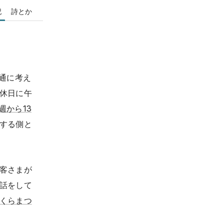
記
詩とか
通に考え
休日に午
週から13
する側と
客さまが
話をして
くらまつ