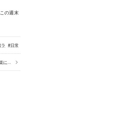
この週末
書ラ
#日常
プレスリリース発出／かける音楽に悩む