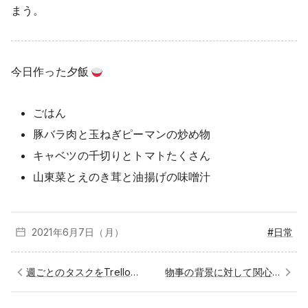
まう。
今日作った夕飯
ごはん
豚バラ肉と玉ねぎピーマンの炒め物
キャベツの千切りとトマトたくさん
山東菜とえのき茸と油揚げの味噌汁
2021年6月
7日（月）
#日常
週ごとのタスクをTrelloで管理している
物事の背景に対して関心を持つようにしたい