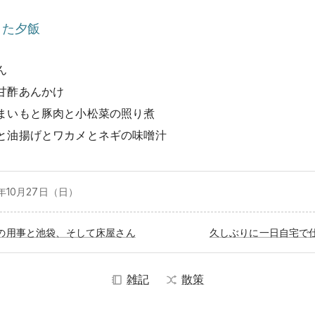
った夕飯
ん
甘酢あんかけ
まいもと豚肉と小松菜の照り煮
と油揚げとワカメとネギの味噌汁
年10月
27日（日）
の用事と池袋、そして床屋さん
久しぶりに一日自宅で
雑記
散策