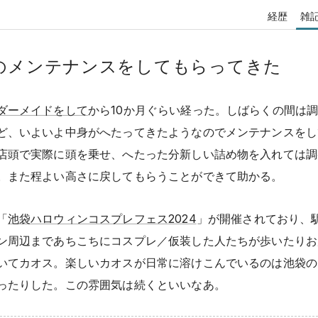
経歴
雑
のメンテナンスをしてもらってきた
ダーメイドをして
から10か月ぐらい経った。しばらくの間は
ど、いよいよ中身がへたってきたようなのでメンテナンスをし
店頭で実際に頭を乗せ、へたった分新しい詰め物を入れては調
。また程よい高さに戻してもらうことができて助かる。
「
池袋ハロウィンコスプレフェス2024
」が開催されており、
ン周辺まであちこちにコスプレ／仮装した人たちが歩いたりお
いてカオス。楽しいカオスが日常に溶けこんでいるのは池袋の
ったりした。この雰囲気は続くといいなあ。