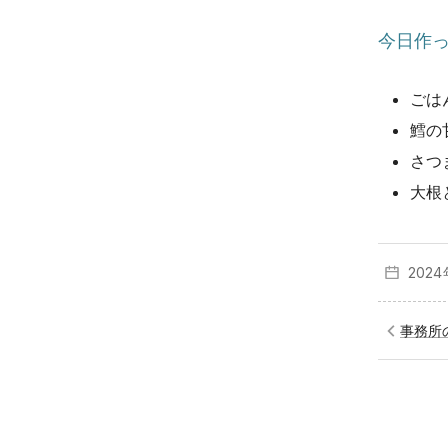
今日作
ごは
鱈の
さつ
大根
2024
事務所