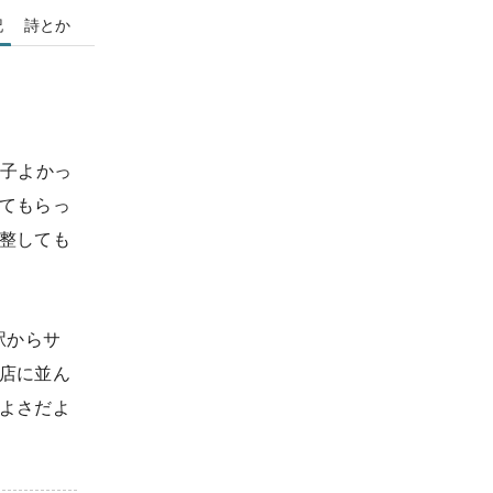
記
詩とか
調子よかっ
てもらっ
整しても
駅からサ
店に並ん
よさだよ