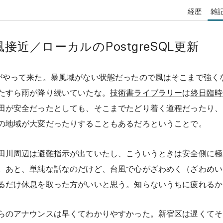
経歴
雑
風接近／ローカルのPostgreSQL更新
がやって来た。暴風域がない状態だったので風はそこまで強く
たすら雨が降り続いていたな。
技術書ライブラリー
は
終日臨時
田が安全だったとしても、そこまでたどり着く道程だったり、
の地域が大変だったりすることもあるだろということで。
田川周辺は避難指示が出ていたし、こういうときは安全側に極
。あと、単純な話なのだけど、台風で心がざわめく（ざわめい
るだけ休息を取った方がいいと思う。知らないうちに疲れるか
らのアナウンスは早くてわかりやすかった。新宿区は遅くてそ