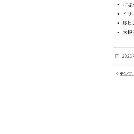
ごは
イサ
豚ヒ
大根
202
テンマ