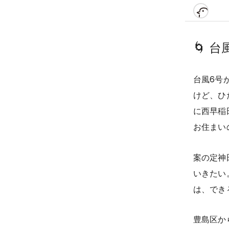
🌀
台
台風6号
けど、ひ
に西早稲
お住まい
案の定神
いきたい
は、でき
豊島区か