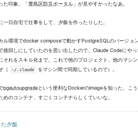
った印象。「
豊島区防災ポータル
」が見やすかったなあ。
に一日自宅で仕事をして、夕飯を作ったりした。
ル環境でdocker composeで動かすPostgreSQLのバージ
で後回しにしていたのを思い出したので、Claude Codeにや
にそれをスキル化まで。これで他のプロジェクト、他のマシン
ぞ（
をマシン間で同期しているので）。
~/.claude
で
pgautoupgrade
という便利なDockerのimageを知った。こ
ためのコンテナ、すごくコンテナらしくていいな。
った夕飯