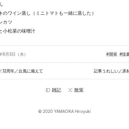
ん
キのワイン蒸し（ミニトマトも一緒に蒸した）
レカツ
と小松菜の味噌汁
6年6月
3日（水）
#開発
#技
ド12周年／台風に備えて
記事うれしい／床
雑記
散策
© 2020 YAMAOKA Hiroyuki