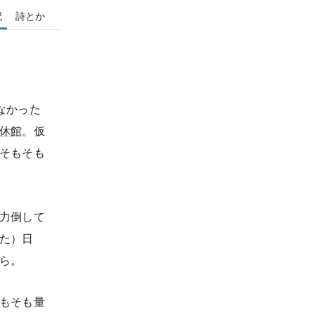
記
詩とか
なかった
休館
。仮
そもそも
力倒して
た）日
ら。
もそも量