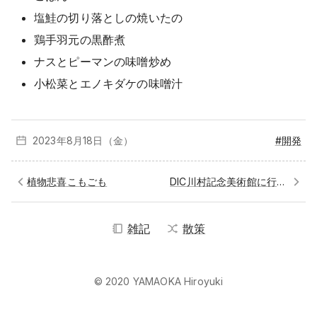
塩鮭の切り落としの焼いたの
鶏手羽元の黒酢煮
ナスとピーマンの味噌炒め
小松菜とエノキダケの味噌汁
2023年8月
18日（金）
#開発
植物悲喜こもごも
DIC川村記念美術館に行ってきた
雑記
散策
© 2020 YAMAOKA Hiroyuki