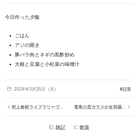
今日作った夕飯
ごはん
アジの開き
豚バラ肉とネギの黒酢炒め
大根と豆腐と小松菜の味噌汁
2024年3月
25日（月）
#日常
村上春樹ライブラリーで開催されている安西水丸展に行ってきた
電車の窓ガラスが全部曇っている日
雑記
散策