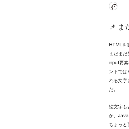
📌
ま
HTML
まだまだ
input
ントでは
れる文字
だ。
絵文字も
か、Ja
ちょっと