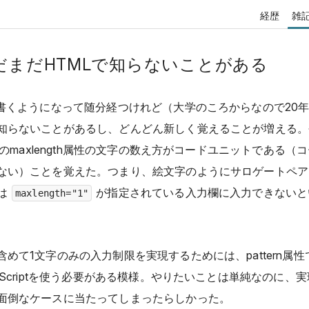
経歴
雑
だまだHTMLで知らないことがある
を書くようになって随分経つけれど（大学のころからなので20
知らないことがあるし、どんどん新しく覚えることが増える。
要素のmaxlength属性の文字の数え方がコードユニットである（
ない）ことを覚えた。つまり、絵文字のようにサロゲートペア
は
が指定されている入力欄に入力できないと
maxlength="1"
含めて1文字のみの入力制限を実現するためには、pattern属
vaScriptを使う必要がある模様。やりたいことは単純なのに、
面倒なケースに当たってしまったらしかった。