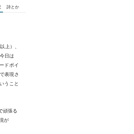
記
詩とか
年以上）、
今日は
コードポイ
で表現さ
いうこと
性で頑張る
実現が