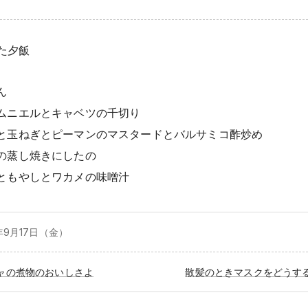
た夕飯
ん
ムニエルとキャベツの千切り
と玉ねぎとピーマンのマスタードとバルサミコ酢炒め
の蒸し焼きにしたの
ともやしとワカメの味噌汁
年9月
17日（金）
ャの煮物のおいしさよ
散髪のときマスクをどうす