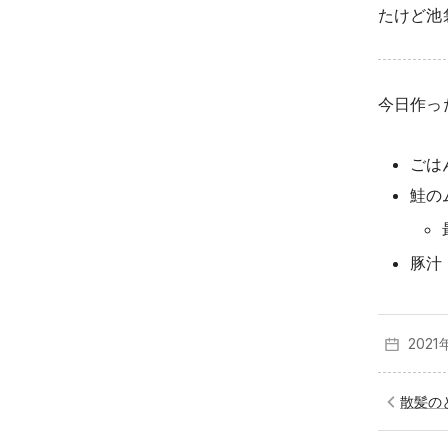
たけど池
今日作っ
ごは
鮭の
豚汁
2021
散髪の