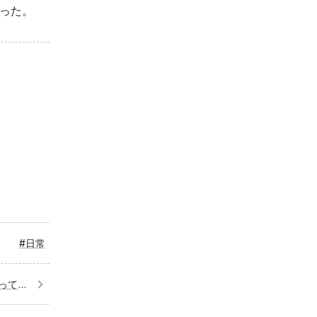
った。
#日常
川越でさつまいものお菓子を買ってきた