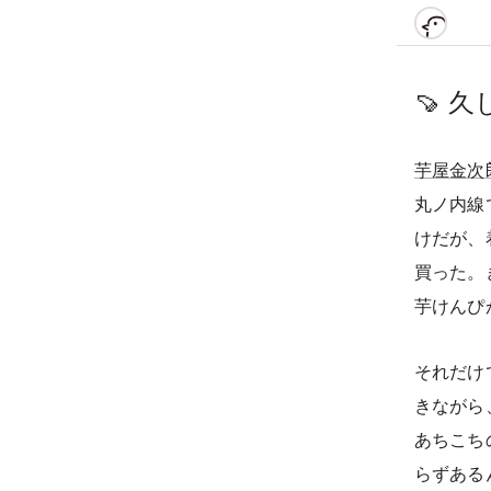
🍠
久
芋屋金次
丸ノ内線
けだが、
買った。
芋けんぴ
それだけ
きながら
あちこち
らずある