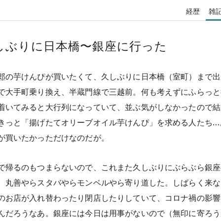
経歴
雑
しぶりに日本橋〜銀座に行った
郎
の芋けんぴが買いたくて、久しぶりに日本橋（室町）まで出
で大手町乗り換え、半蔵門線で三越前。何も考えずにふらっと
着いてみると大行列になっていて、並ぶ気がしなかったので結
きっと「揚げたてオリーブオイル芋けんぴ」を求める人たち…
が買いたかっただけなのだが。
で帰るのもつまらないので、これまた久しぶりにぶらぶら銀座
、丸善やらスタバやらモンベルやら寄り道した。しばらく来な
のお店が入れ替わったり閉店したりしていて、コロナ禍の影響
んだろうなあ。銀座には今日は用事がないので（無印に寄ろう