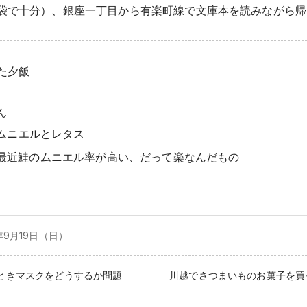
袋で十分）、銀座一丁目から有楽町線で文庫本を読みながら帰
た夕飯
ん
ムニエルとレタス
最近鮭のムニエル率が高い、だって楽なんだもの
年9月
19日（日）
ときマスクをどうするか問題