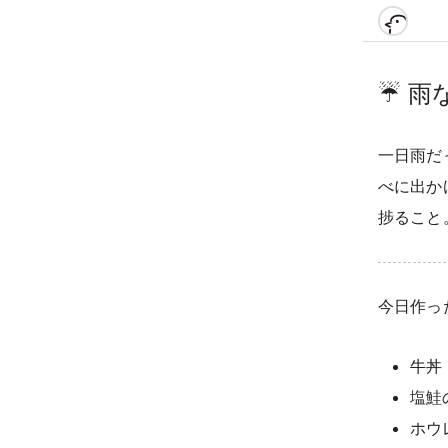
☔️
雨
一日雨だ
べに出か
捗ること
今日作った
牛丼
塩鮭
ホウ