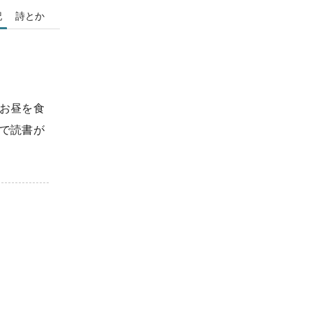
記
詩とか
お昼を食
で読書が