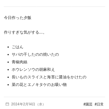
今日作った夕飯
作りすぎな気がする…。
ごはん
サバの干したのの焼いたの
青椒肉絲
ホウレンソウの胡麻和え
長いものスライスと海苔に醤油をかけたの
菜の花とエノキタケのお吸い物
2024年2月
14日（水）
#園芸
#日常