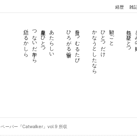
経歴
雑
結べるかしら
つないだ手から
星座をひとつ
あたらしい
ひろがる宇宙に
目をつむるたび
かなうとしたなら
ひとつだけ
願いごと
流れ星ひとつ
きみ
ペーパー『Catwalker』vol.9 所収