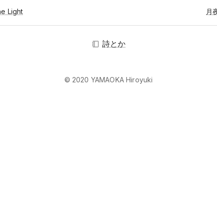
he Light
月
詩とか
© 2020 YAMAOKA Hiroyuki