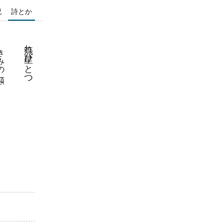
記
詩とか
流れ星ひとつ
の頬に