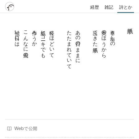
経歴
雑記
詩とか
強い日には
こんなに風の
作ろうか
紙ヒコーキでも
軽くほどいて
たたまれていて
あの日のままに
出てきた手紙
奥のほうから
引き出しの
Webで公開