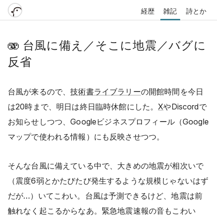
経歴
雑記
詩とか
🫨
台風に備え／そこに地震／バグに
反省
台風が来るので、
技術書ライブラリー
の開館時間を今日
は20時まで、明日は終日臨時休館にした。
X
やDiscordで
お知らせしつつ、Googleビジネスプロフィール（Google
マップで使われる情報）にも反映させつつ。
そんな台風に備えている中で、大きめの地震が相次いで
（震度6弱とかたびたび発生するような規模じゃないはず
だが…）いてこわい。台風は予測できるけど、地震は前
触れなく起こるからなあ。緊急地震速報の音もこわい