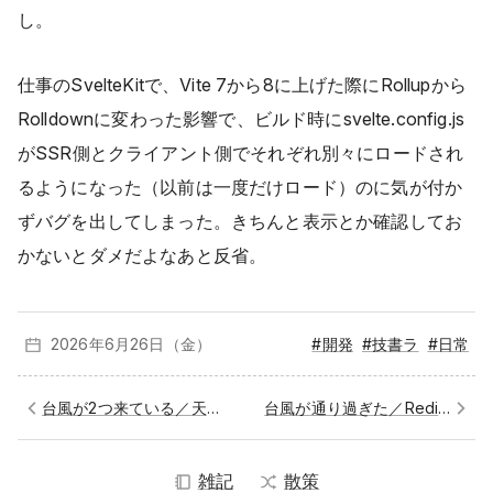
し。
仕事のSvelteKitで、Vite 7から8に上げた際にRollupから
Rolldownに変わった影響で、ビルド時にsvelte.config.js
がSSR側とクライアント側でそれぞれ別々にロードされ
るようになった（以前は一度だけロード）のに気が付か
ずバグを出してしまった。きちんと表示とか確認してお
かないとダメだよなあと反省。
2026年6月
26日（金）
#開発
#技書ラ
#日常
台風が2つ来ている／天気に敏感
台風が通り過ぎた／Redisにさよなら
雑記
散策