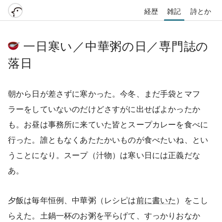
経歴
雑記
詩とか
一日寒い／中華粥の日／専門誌の
落日
朝から日が差さずに寒かった。今冬、まだ手袋とマフ
ラーをしていないのだけどさすがに出せばよかったか
も。お昼は事務所に来ていた皆とスープカレーを食べに
行った。誰ともなくあたたかいものが食べたいね、とい
うことになり。スープ（汁物）は寒い日には正義だな
あ。
夕飯は毎年恒例、中華粥（レシピは
前に書いた
）をこし
らえた。土鍋一杯のお粥を平らげて、すっかりおなか