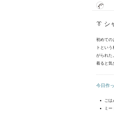
👔
シ
初めての
トという
がられた
着ると気
今日作
ごは
ミー