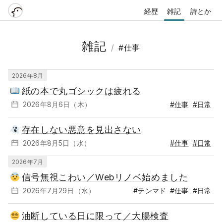
経歴
雑記
詩とか
雑記
/
#仕事
2026年8月
紙の本で丸ゴシックは疲れる
2026年8月6日（木）
#仕事
#日常
存在しない悪意を見出さない
2026年8月5日（水）
#仕事
#日常
2026年7月
信号無視こわい／Webリノベ始めました
2026年7月29日（水）
#テンマド
#仕事
#日常
油断している日に限って／大腸検査