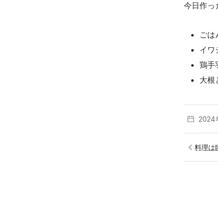
今日作っ
ごは
イワ
鶏手
大根
202
料理は