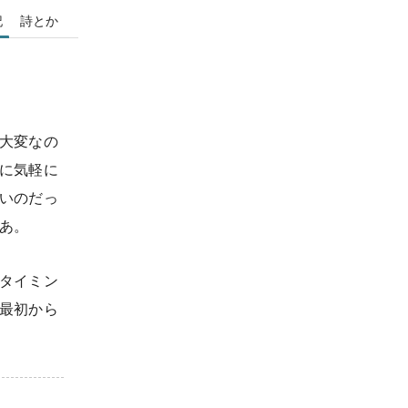
記
詩とか
大変なの
に気軽に
いのだっ
あ。
タイミン
最初から