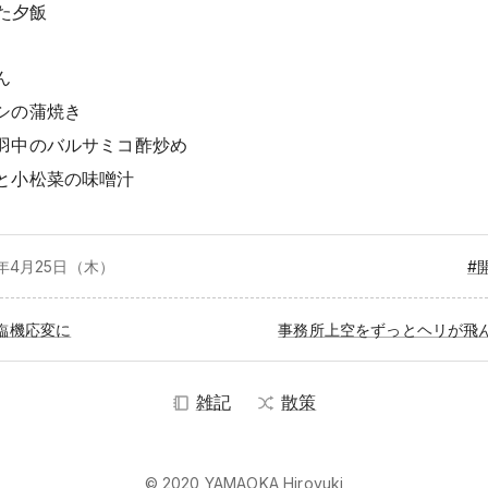
た夕飯
ん
シの蒲焼き
羽中のバルサミコ酢炒め
と小松菜の味噌汁
4年4月
25日（木）
#
臨機応変に
事務所上空をずっとヘリが飛
雑記
散策
© 2020 YAMAOKA Hiroyuki