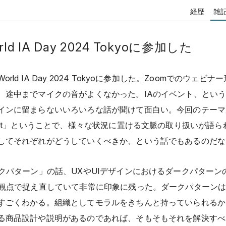
経歴
雑
rld IA Day 2024 Tokyoに参加した
World IA Day 2024 Tokyo
に参加した。Zoomでのウェビナー
、途中までマイクの音がよくなかった。IAのイベント、とい
インに留まらないいろいろな話が聞けて面白い。今回のテーマ
text」ということで、様々な状況に置ける文脈の取り扱いが語ら
してそれぞれがどうしていくべきか、という話でもあるのだな
ークパターン」の話、UXやUIデザインにおけるダークパターン
う観点で捉え直していて非常に印象に残った。ダークパターン
すごくわかる。組織としてモラルをきちんと持っていられるか
る商品設計や説明があるのであれば、そもそもそれを解決すべ