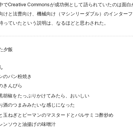
でCreative Commonsが成功例として語られていたのは面
向けと法曹向け、機械向け（マシンリーダブル）のインターフ
持っていたという説明は、なるほどと思わされた。
た夕飯
ん
シのパン粉焼き
のきんぴら
黒胡椒をたっぷりかけてみたら、おいしい
お酒のつまみみたいな感じになった
と玉ねぎとピーマンのマスタードとバルサミコ酢炒め
レンソウと油揚げの味噌汁