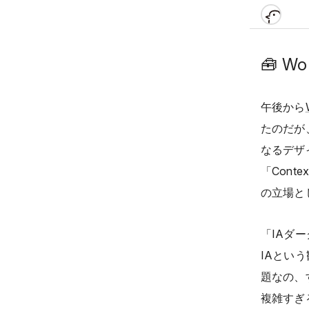
🧰
Wo
午後から
たのだが
なるデザ
「Con
の立場と
「IAダ
IAとい
題なの、
複雑すぎ