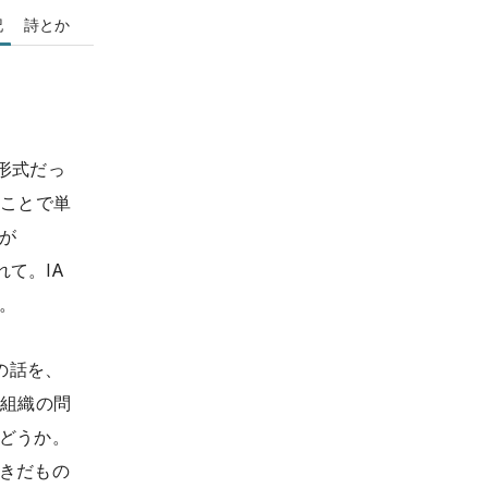
記
詩とか
形式だっ
うことで単
が
れて。IA
。
の話を、
は組織の問
どうか。
きだもの