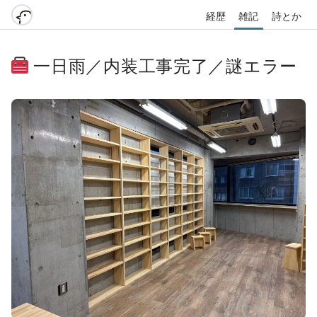
経歴
雑記
詩とか
一日雨／内装工事完了／謎エラー