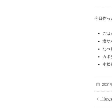
今日作った
ごは
塩サ
なべ
カボ
小松
2021