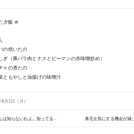
夕飯 🍚
ん
バの焼いたの
しぎ（豚バラ肉とナスとピーマンの赤味噌炒め）
チャの煮たの
菜ともやしと油揚げの味噌汁
年8月
2日（月）
「何でもは知らないわよ。知ってることだけ」
鼻毛を気にする機会が減