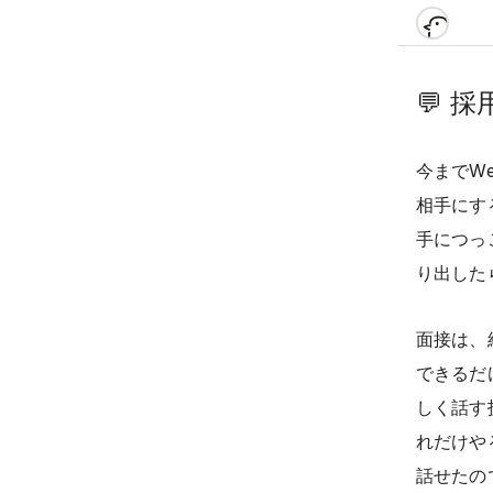
💬
採
今までW
相手にす
手につっ
り出した
面接は、
できるだ
しく話す
れだけや
話せたの