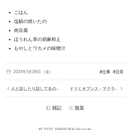
ごはん
塩鯖の焼いたの
肉豆腐
ほうれん草の胡麻和え
もやしとワカメの味噌汁
2021年1月
29日（金）
#仕事
#日常
人と話したり話してるのを聞くのはいいよね
ドリミオプシス・マクラータを株分けした
雑記
散策
© 2020 YAMAOKA Hiroyuki