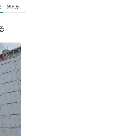
記
詩とか
る