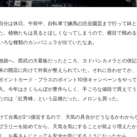
自分は休日。午前中、自転車で
練馬の渋谷園芸
まで行って鉢と
た。植物たちは見るとほしくなってしまうので、横目で眺める
いろな種類のカンパニュラが出ていたなあ。
池袋へ。西武の大看板だったところ、ヨドバシカメラとの併記
末の開店に向けて外装が整えられていた。それに合わせてか、I
ポイントカード・プラスのポイント10倍キャンペーンをやっ
入。今年はさくらんぼが豊作らしく、手ごろな値段で買えてう
たのは「紅秀峰」という品種だった。メロンも買った。
けて台風が2つ接近するので、天気の具合がどうなるかわから
ブラリー
を始めてから、天気を気にすることが前より増えたか
く、お客さんにとっても安全か気にするようになったから。