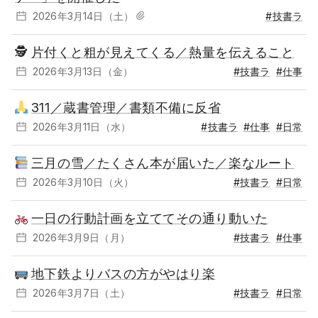
2026年3月14日（土）
#技書ラ
🕵
片付くと粗が見えてくる／熱量を伝えること
2026年3月13日（金）
#技書ラ
#仕事
311／蔵書管理／書類不備に反省
2026年3月11日（水）
#技書ラ
#仕事
#日常
三月の雪／たくさん本が届いた／楽なルート
2026年3月10日（火）
#技書ラ
#日常
一日の行動計画を立ててその通り動いた
2026年3月9日（月）
#技書ラ
#仕事
地下鉄よりバスの方がやはり楽
2026年3月7日（土）
#技書ラ
#日常