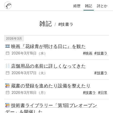
経歴
雑記
詩とか
雑記
/
#技書ラ
2026年3月
映画『花緑青が明ける日に』を観た
2026年3月18日（水）
#映画
#技書ラ
店舗用品の名前に詳しくなってきた
2026年3月17日（火）
#技書ラ
蔵書の登録を進めたり設備を整えたり
2026年3月16日（月）
#技書ラ
#日常
技術書ライブラリー「第1回プレオープン
デー」を開催した