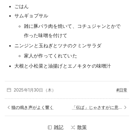
ごはん
サムギョプサル
雑に豚バラ肉を焼いて、コチュジャンとかで
作った味噌を付けて
ニンジンと玉ねぎとツナのクミンサラダ
家人が作ってくれていた
大根と小松菜と油揚げとエノキタケの味噌汁
2025年1月
30日（木）
#日常
猫の鳴き声がよく響く
「伝ぱ」じゃさすがに意味が伝わらないと思うの
雑記
散策