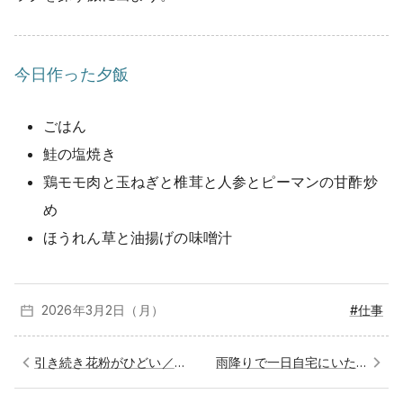
今日作った夕飯
ごはん
鮭の塩焼き
鶏モモ肉と玉ねぎと椎茸と人参とピーマンの甘酢炒
め
ほうれん草と油揚げの味噌汁
2026年3月
2日（月）
#仕事
引き続き花粉がひどい／人間洗濯機
雨降りで一日自宅にいた／戦争とは