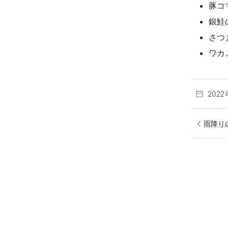
豚コ
銀鮭
さつ
ワカ
202
雨降り