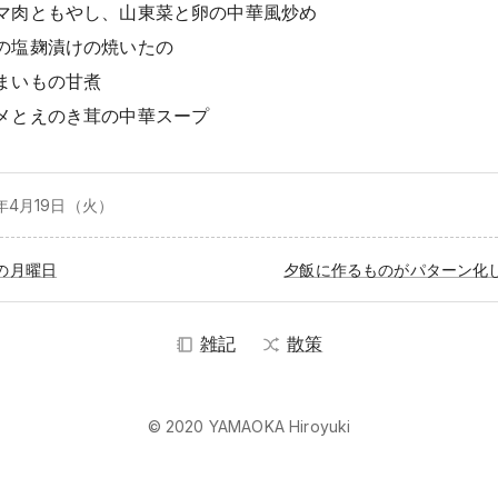
マ肉ともやし、山東菜と卵の中華風炒め
の塩麹漬けの焼いたの
まいもの甘煮
メとえのき茸の中華スープ
2年4月
19日（火）
の月曜日
夕飯に作るものがパターン化
雑記
散策
© 2020 YAMAOKA Hiroyuki