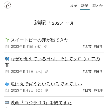
経歴
雑記
詩とか
雑記
/
2023年11月
スイートピーの芽が出てきた
2023年11月1日（水）
#園芸
#日常
なぜか覚えている日付、そしてクロウエアの
花
2023年11月2日（木）
#園芸
#日常
魚は丸で買うといろいろできてよい
2023年11月3日（金）
#日常
#料理
映画『ゴジラ-1.0』を観てきた