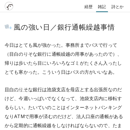
経歴
雑記
詩とか
風の強い日／銀行通帳繰越事情
今日はとても風が強かった。事務所までバスで行って
（目白のりそな銀行に通帳繰越の用事があったので）、
帰りは歩いたら目にいろいろなゴミがたくさん入ったし
とても寒かった。こういう日はバスの方がいいなあ。
目白のりそな銀行は池袋支店を母店とする出張所
なのだ
けど、今週いっぱいでなくなって、池袋支店内に移転す
るらしい。たいていのことはインターネットバンキング
なりATMで用事が済むのだけど、法人口座の通帳がある
から定期的に通帳繰越をしなければならないので、たま