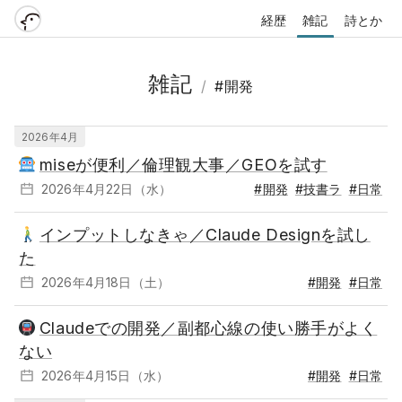
経歴
雑記
詩とか
雑記
/
#開発
2026年4月
miseが便利／倫理観大事／GEOを試す
2026年4月22日（水）
#開発
#技書ラ
#日常
インプットしなきゃ／Claude Designを試し
た
2026年4月18日（土）
#開発
#日常
Claudeでの開発／副都心線の使い勝手がよく
ない
2026年4月15日（水）
#開発
#日常