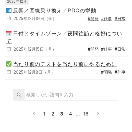
2025年12月
反響／回線乗り換え／PDOの挙動
2025年12月19日（金）
#開発
#仕事
#日常
日付とタイムゾーン／夜間往訪と格好につい
て
2025年12月15日（月）
#開発
#仕事
#日常
当たり前のテストを当たり前にやるために
2025年12月8日（月）
#開発
#仕事
1
2
3
4
16