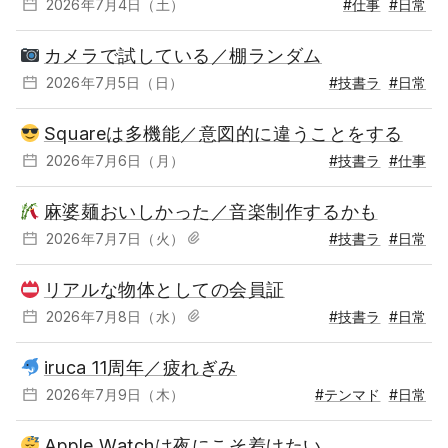
2026年7月4日（土）
#仕事
#日常
カメラで試している／棚ランダム
2026年7月5日（日）
#技書ラ
#日常
Squareは多機能／意図的に違うことをする
2026年7月6日（月）
#技書ラ
#仕事
麻婆麺おいしかった／音楽制作するかも
2026年7月7日（火）
#技書ラ
#日常
リアルな物体としての会員証
2026年7月8日（水）
#技書ラ
#日常
iruca 11周年／疲れぎみ
2026年7月9日（木）
#テンマド
#日常
Apple Watchは夜にこそ着けたい