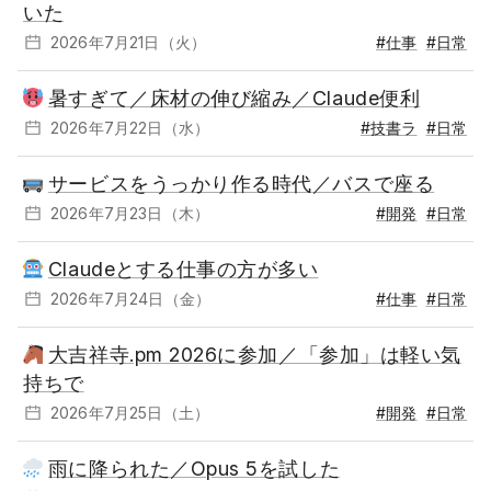
いた
2026年7月21日（火）
#仕事
#日常
暑すぎて／床材の伸び縮み／Claude便利
2026年7月22日（水）
#技書ラ
#日常
サービスをうっかり作る時代／バスで座る
2026年7月23日（木）
#開発
#日常
Claudeとする仕事の方が多い
2026年7月24日（金）
#仕事
#日常
大吉祥寺.pm 2026に参加／「参加」は軽い気
持ちで
2026年7月25日（土）
#開発
#日常
雨に降られた／Opus 5を試した