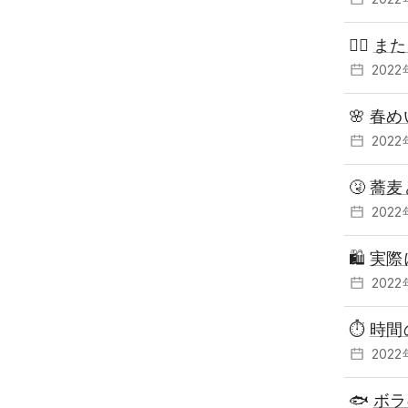
🚶‍♂️
また
202
🌸
春め
202
🤧
蕎麦
202
🛍
実際
202
⏱
時間
202
🐟
ボラ