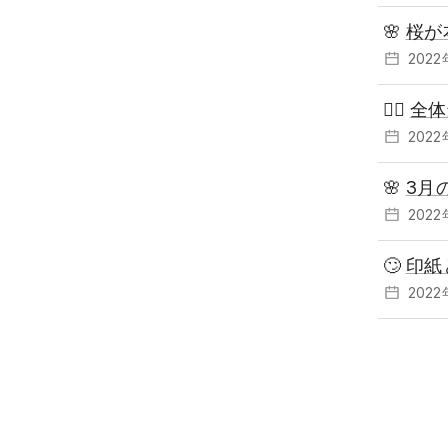
🌸
桜が
202
💆‍♂️
全体
202
🌸
3月
202
🙄
印紙
202