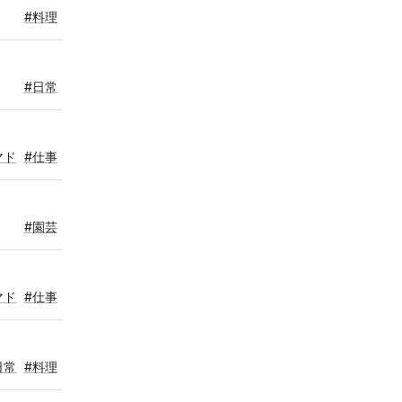
#料理
#日常
マド
#仕事
#園芸
マド
#仕事
日常
#料理