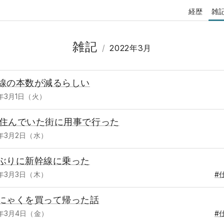
経歴
雑
雑記
/
2022年3月
線の本数が減るらしい
2年3月1日（火）
住んでいた街に用事で行った
2年3月2日（水）
ぶりに新幹線に乗った
2年3月3日（木）
#
にゃくを買って帰った話
2年3月4日（金）
#