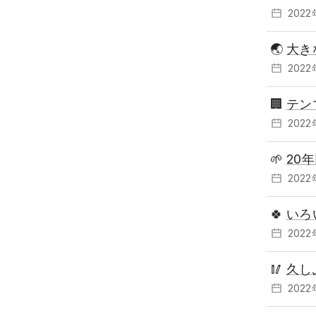
202
🌏
大き
202
🏢
テン
202
🌱
20
202
🍀
いろ
202
🥢
久し
202