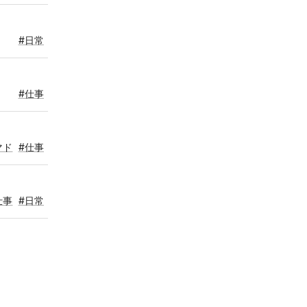
#日常
#仕事
マド
#仕事
仕事
#日常