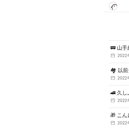
🚃
山手
202
🏘
以前
202
🚄
久し
202
🎁
こん
202