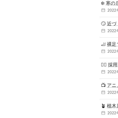
❄️
寒の
202
🙄
近づ
202
🦶
裸足
202
💁‍♂️
採用
202
📺
アニ
202
🪴
植木
202