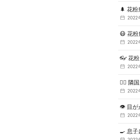
🌲
花粉
202
😷
花粉
202
👓
花粉
202
🧘‍♂️
隣国
202
👁
目が
202
🍳
息子
202