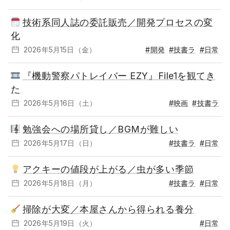
技術系同人誌の委託販売／開発プロセスの変
化
2026年5月15日（金）
#開発
#技書ラ
#日常
『機動警察パトレイバー EZY』File1を観てき
た
2026年5月16日（土）
#映画
#技書ラ
勉強会への場所貸し／BGMが難しい
2026年5月17日（日）
#技書ラ
#日常
アクキーの値段が上がる／虫が多い季節
2026年5月18日（月）
#技書ラ
#日常
掃除が大変／本屋さんから得られる養分
2026年5月19日（火）
#日常