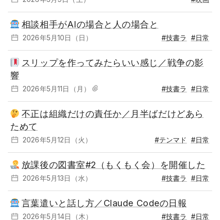
相談相手がAIの場合と人の場合と
2026年5月10日（日）
#技書ラ
#日常
スリップを作ってみたらいい感じ／戦争の影
響
2026年5月11日（月）
#技書ラ
#日常
不正は組織だけの責任か／月半ばだけどあら
ためて
2026年5月12日（火）
#テンマド
#日常
放課後の図書室#2（もくもく会）を開催した
2026年5月13日（水）
#技書ラ
#日常
言葉遣いと話し方／Claude Codeの日報
2026年5月14日（木）
#技書ラ
#日常