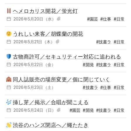
ヘメロカリス開花／蛍光灯
2026年5月20日（水）
#園芸
#仕事
#日常
うれしい来客／胡蝶蘭の開花
2026年5月21日（木）
#技書ラ
#日常
古物商許可／セキュリティー対応に追われる
2026年5月22日（金）
#開発
#技書ラ
#日常
同人誌販売の場所変更／個に閉じていく
2026年5月23日（土）
#技書ラ
#仕事
#日常
挿し芽／掲示／合唱が聞こえる
2026年5月24日（日）
#園芸
#開発
#技書ラ
#日常
渋谷のハンズ閉店へ／蠅たたき