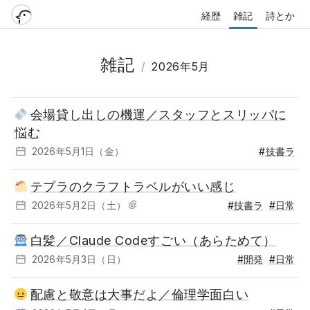
経歴
雑記
詩とか
雑記
/
2026年5月
会場貸し出しの機運／スタッフとスリッパに
悩む
2026年5月1日（金）
#技書ラ
テプラのクラフトラベルがいい感じ
2026年5月2日（土）
#技書ラ
#日常
白髪／Claude Codeすごい（あらためて）
2026年5月3日（日）
#開発
#日常
配慮と敬意は大事だよ／倫理学面白い