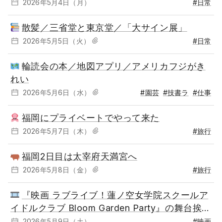
2026年5月4日（月）
#日常
散髪／三省堂と東京堂／「大サイン展」
2026年5月5日（火）
#日常
輪読会の本／地図アプリ／アメリカフジがき
れい
2026年5月6日（水）
#園芸
#技書ラ
#仕事
福岡にプライベートでやって来た
2026年5月7日（木）
#旅行
福岡2日目は太宰府天満宮へ
2026年5月8日（金）
#旅行
『映画 ラブライブ！蓮ノ空女学院スクールア
イドルクラブ Bloom Garden Party』の舞台挨拶
回に行ってきた
2026年5月9日（土）
#映画