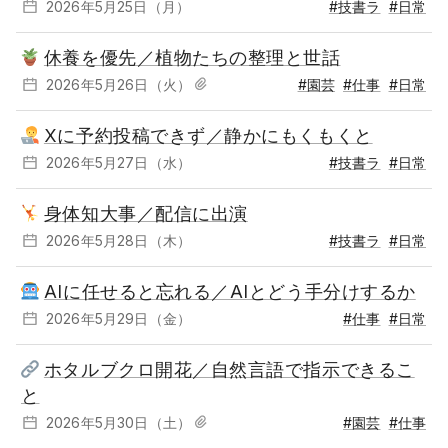
2026年5月25日（月）
#技書ラ
#日常
休養を優先／植物たちの整理と世話
2026年5月26日（火）
#園芸
#仕事
#日常
Xに予約投稿できず／静かにもくもくと
2026年5月27日（水）
#技書ラ
#日常
身体知大事／配信に出演
2026年5月28日（木）
#技書ラ
#日常
AIに任せると忘れる／AIとどう手分けするか
2026年5月29日（金）
#仕事
#日常
ホタルブクロ開花／自然言語で指示できるこ
と
2026年5月30日（土）
#園芸
#仕事